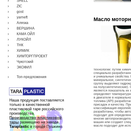
SHELL
ZIC
gost
yarneft
Масло моторн
Аляsка
ВЕРШИНА
КАМА ОЙЛ
ЛУКОЙЛ
ТНК
ХИМИК
ХИМТОРГПРОЕКТ
Чукотский
ЭКОФИЛ
технологии: путем химич
специально разработанны
и уникальные свойства. 
Топ-предложения
минеральное, синтетичес
группу выделяют гидрок
на полусинтетические).
является показатель их 
определяет температурн
в двигателе в нормальн
Наша продукция поставляется
топлива (API) разработ
только в качественной
присадок и качеству. Пр
классификация европей
пластиковой таре российского
разработаны, чтобы авт
производства.
подходит для определен
Производство пластиковой
многие автопроизводите
тары
размещено на заводе
машин или создают спец
масло подходит для исп
Taraplastic
в городе Пушкино.