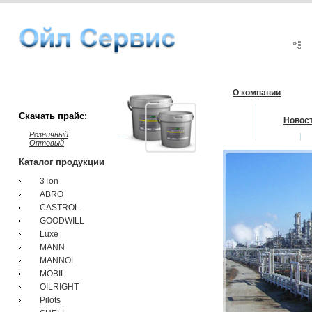
О компании
Скачать прайс:
Новос
Розничный
Оптовый
Каталог продукции
3Ton
ABRO
CASTROL
GOODWILL
Luxe
MANN
MANNOL
MOBIL
OILRIGHT
Pilots