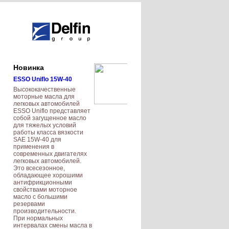
Новинка
ESSO Uniflo 15W-40
Высококачественные
моторные масла для
легковых автомобилей
ESSO Uniflo представляет
собой загущенное масло
для тяжелых условий
работы класса вязкости
SAE 15W-40 для
применения в
современных двигателях
легковых автомобилей.
Это всесезонное,
обладающее хорошими
антифрикционными
свойствами моторное
масло с большими
резервами
производительности.
При нормальных
интервалах смены масла в