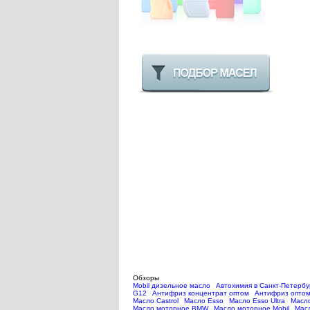
Обзоры
Mobil дизельное масло
Автохимия в Санкт-Петербу
G12
Антифриз концентрат оптом
Антифриз опто
Масло Castrol
Масло Esso
Масло Esso Ultra
Масло
Масло моторное BMW
Масло моторное Mobil
Мас