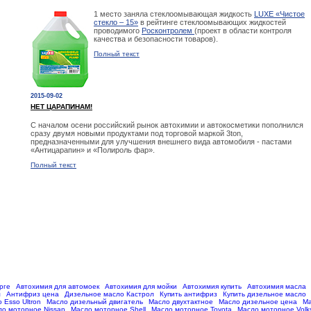
1 место заняла стеклоомывающая жидкость
LUXE «Чистое
стекло – 15»
в рейтинге стеклоомывающих жидкостей
проводимого
Росконтролем
(проект в области контроля
качества и безопасности товаров).
Полный текст
2015-09-02
НЕТ ЦАРАПИНАМ!
С началом осени российский рынок автохимии и автокосметики пополнился
сразу двумя новыми продуктами под торговой маркой 3ton,
предназначенными для улучшения внешнего вида автомобиля - пастами
«Антицарапин» и «Полироль фар».
Полный текст
рге
Автохимия для автомоек
Автохимия для мойки
Автохимия купить
Автохимия масла
м
Антифриз цена
Дизельное масло Кастрол
Купить антифриз
Купить дизельное масло
 Esso Ultron
Масло дизельный двигатель
Масло двухтактное
Масло дизельное цена
Ма
ло моторное Nissan
Масло моторное Shell
Масло моторное Toyota
Масло моторное Vol