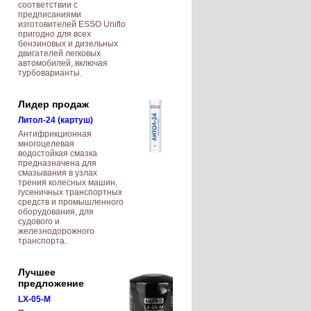
соответствии с
предписаниями
изготовителей ESSO Uniflo
пригодно для всех
бензиновых и дизельных
двигателей легковых
автомобилей, включая
турбоварианты.
Лидер продаж
Литол-24 (картуш)
Антифрикционная
многоцелевая
водостойкая смазка
предназначена для
смазывания в узлах
трения колесных машин,
гусеничных транспортных
средств и промышленного
оборудования, для
судового и
железнодорожного
транспорта.
Лучшее
предложение
LX-05-M