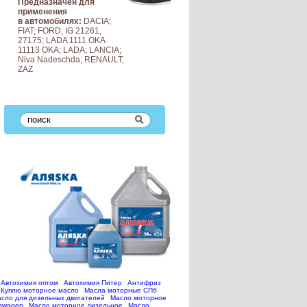
Предназначен для
применения
в автомобилях:
DACIA;
FIAT; FORD; IG 21261,
27175; LADA 1111 OKA
11113 OKA; LADA; LANCIA;
Niva Nadeschda; RENAULT;
ZAZ
Автохимия оптом
Автохимия Питер
Антифриз
Куплю моторное масло
Масла моторные СПб
сло для дизельных двигателей
Масло моторное
kswagen
Масло моторное дизельное
Масло