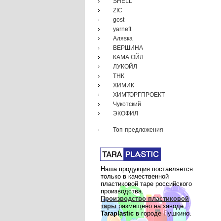
SHELL
ZIC
gost
yarneft
Аляsка
ВЕРШИНА
КАМА ОЙЛ
ЛУКОЙЛ
ТНК
ХИМИК
ХИМТОРГПРОЕКТ
Чукотский
ЭКОФИЛ
Топ-предложения
Наша продукция поставляется
только в качественной
пластиковой таре российского
производства.
Производство пластиковой
тары
размещено на заводе
Taraplastic
в городе Пушкино.