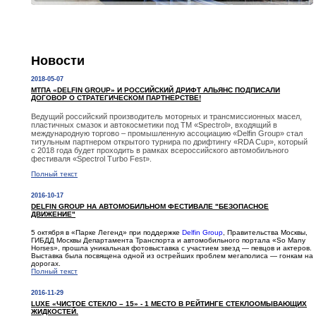
Новости
2018-05-07
МТПА «DELFIN GROUP» И РОССИЙСКИЙ ДРИФТ АЛЬЯНС ПОДПИСАЛИ
ДОГОВОР О СТРАТЕГИЧЕСКОМ ПАРТНЕРСТВЕ!
Ведущий российский производитель моторных и трансмиссионных масел,
пластичных смазок и автокосметики под ТМ «Spectrol», входящий в
международную торгово – промышленную ассоциацию «Delfin Group» стал
титульным партнером открытого турнира по дрифтингу «RDA Cup», который
с 2018 года будет проходить в рамках всероссийского автомобильного
фестиваля «Spectrol Turbo Fest».
Полный текст
2016-10-17
DELFIN GROUP НА АВТОМОБИЛЬНОМ ФЕСТИВАЛЕ "БЕЗОПАСНОЕ
ДВИЖЕНИЕ"
5 октября в «Парке Легенд» при поддержке
Delfin Group
, Правительства Москвы,
ГИБДД Москвы Департамента Транспорта и автомобильного портала «So Many
Horses», прошла уникальная фотовыставка с участием звезд — певцов и актеров.
Выставка была посвящена одной из острейших проблем мегаполиса — гонкам на
дорогах.
Полный текст
2016-11-29
LUXE «ЧИСТОЕ СТЕКЛО – 15» - 1 МЕСТО В РЕЙТИНГЕ СТЕКЛООМЫВАЮЩИХ
ЖИДКОСТЕЙ.